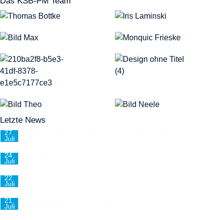
Das KSB-PM Team
Letzte News
27.
Grundlehrgang für angehende Übungsleiter: Der erst...
Juli
24.
Sportabzeichentag mit der IKTB Wusterwitz
Juli
22.
Gütesiegel Kinderschutz an den SV Union Linthe e.V...
Juli
21.
Sommerferien voller Action!
Juli