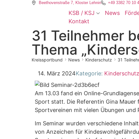
Beethovenstraße 7, Kloster Lehnin
+49 3382 70 10 
KSB / KSJ
News
Förd
Kontakt
31 Teilnehmer 
Thema „Kinders
Kreissportbund
News
Kinderschutz
31 Teilne
14. März 2024
Kategorie:
Kinderschut
Am 13.03 fand ein Online-Grundlagens
Sport statt. Die Referentin Gina Mauer 
Sportvereinen mit vielen Übungen und P
Im Seminar wurden verschiedene Inhalt
von Anzeichen für Kindeswohlgefährdun