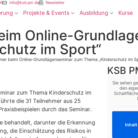
46
info@ksb-pm.de
Newsletter
erung
Projekte & Events
Ausbildung
Kurse
beim Online-Grundla
chutz im Sport“
hmer beim Online-Grundlagenseminar zum Thema „Kinderschutz im Sp
KSB PM
z
Sie sehen ge
den eigen
eminar zum Thema Kinderschutz im
Schaltfläch
führte die 31 Teilnehmer aus 25
raxisbeispielen durch das Seminar.
e behandelt, darunter die Erkennung
Inhalt
g, die Einschätzung des Risikos in