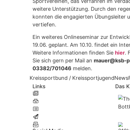
Sportvereinen, das Verfahren im Verdac
weitere Unterstützung. Durch den rege
konnten die engagierten Übungsleiter u
vertiefen.
Ein weiteres Onlineseminar zur Entwick
19.06. geplant. Am 10.10. findet ein Int
Weitere Informationen finden Sie
hier
.
Sie sich gern per Mail an
mauer@ksb-p
03382/701046
melden.
Kreissportbund / Kreissportjugend
News
Links
Das 
News
Hüpfburgen
Kurse
Kontakt
Newsletter