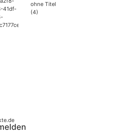
kte.de
nmelden