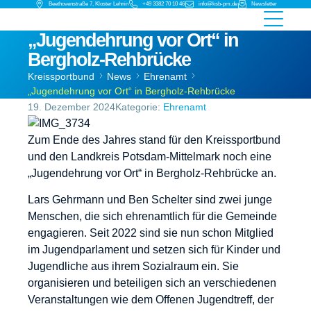
Beethovenstraße 7, Kloster Lehnin
+49 3382 70 10 46
info@ksb-pm.de
Newsletter
„Jugendehrung vor Ort“ in
Bergholz-Rehbrücke
Kreissportbund
News
Ehrenamt
„Jugendehrung vor Ort“ in Bergholz-Rehbrücke
19. Dezember 2024
Kategorie:
Ehrenamt
Zum Ende des Jahres stand für den Kreissportbund
und den Landkreis Potsdam-Mittelmark noch eine
„Jugendehrung vor Ort“ in Bergholz-Rehbrücke an.
Lars Gehrmann und Ben Schelter sind zwei junge
Menschen, die sich ehrenamtlich für die Gemeinde
engagieren. Seit 2022 sind sie nun schon Mitglied
im Jugendparlament und setzen sich für Kinder und
Jugendliche aus ihrem Sozialraum ein. Sie
organisieren und beteiligen sich an verschiedenen
Veranstaltungen wie dem Offenen Jugendtreff, der