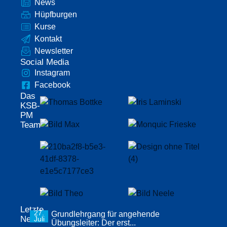
News
Hüpfburgen
Kurse
Kontakt
Newsletter
Social Media
Instagram
Facebook
Das
KSB-
PM
Team
Letzte
27.
Grundlehrgang für angehende
News
Juli
Übungsleiter: Der erst...