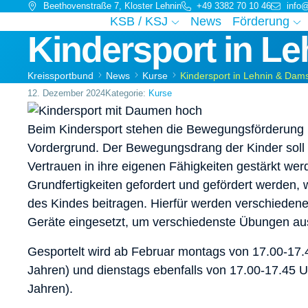
Beethovenstraße 7, Kloster Lehnin
+49 3382 70 10 46
info
KSB / KSJ
News
Förderung
Kindersport in L
Kreissportbund
News
Kurse
Kindersport in Lehnin & Dam
12. Dezember 2024
Kategorie:
Kurse
Beim Kindersport stehen die Bewegungsförderung
Vordergrund. Der Bewegungsdrang der Kinder soll e
Vertrauen in ihre eigenen Fähigkeiten gestärkt wer
Grundfertigkeiten gefordert und gefördert werden, 
des Kindes beitragen. Hierfür werden verschieden
Geräte eingesetzt, um verschiedenste Übungen aus
Gesportelt wird ab Februar montags von 17.00-17.4
Jahren) und dienstags ebenfalls von 17.00-17.45 U
Jahren).