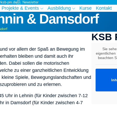
@ksb-pm.de
Newsletter
Projekte & Events
Ausbildung
Kurse
Kontakt
ehnin & Damsdorf
sdorf
KSB 
 und vor allem der Spaß an Bewegung im
Sie sehe
eigentlichen 
rhalten bleiben und damit auch ihr
beachten Si
den. Dabei sollen die motorischen
welche zu einer ganzheitlichen Entwicklung
e kleine Spiele, Bewegungslandschaften und
Inh
zuprobieren und zu erlernen.
5 Uhr in Lehnin (für Kinder zwischen 7-12
hr in Damsdorf (für Kinder zwischen 4-7