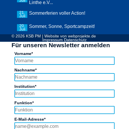
Juli
Linthe e.V...
21.
Sommerferien voller Action!
Juli
20.
Sommer, Sonne, Sportcampzeit!
Juli
© 2026 KSB PM | Website von
webprojekte.de
Impressum
Datenschutz
Für unseren Newsletter anmelden
Vorname*
Nachname*
Institution*
Funktion*
E-Mail-Adresse*