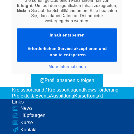
Sie sehen gerade einen Platzhalterinhalt von
Elfsight
. Um auf den eigentlichen Inhalt zuzugreifen,
klicken Sie auf die Schaltfläche unten. Bitte beachten
Sie, dass dabei Daten an Drittanbieter
weitergegeben werden.
Inhalt entsperren
Erforderlichen Service akzeptieren und
Inhalte entsperren
Mehr Informationen
Profil ansehen & folgen
Kreissportbund / Kreissportjugend
News
Förderung
Projekte & Events
Ausbildung
Kurse
Kontakt
Links
News
Hüpfburgen
Kurse
Kontakt