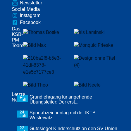
Newsletter
Social Media
Instagram
Facebook
Das
KSB-
PM
Team
Letzte
27.
Grundlehrgang für angehende
News
Juli
Übungsleiter: Der erst...
24.
Sportabzeichentag mit der IKTB
Juli
Wusterwitz
22.
Gütesiegel Kinderschutz an den SV Union