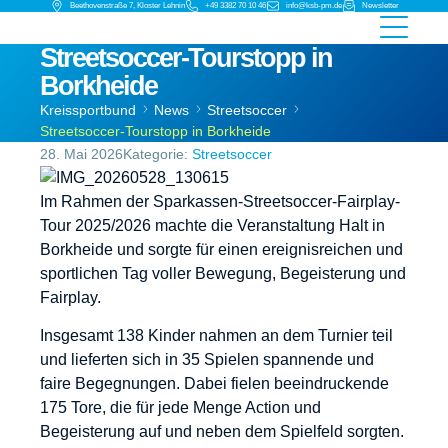
Beethovenstraße 7, Kloster Lehnin
+49 3382 70 10 46
info@ksb-pm.de
Newsletter
Streetsoccer-Tourstopp in
Borkheide
Kreissportbund
News
Streetsoccer
Streetsoccer-Tourstopp in Borkheide
28. Mai 2026
Kategorie:
Streetsoccer
Im Rahmen der Sparkassen-Streetsoccer-Fairplay-
Tour 2025/2026 machte die Veranstaltung Halt in
Borkheide und sorgte für einen ereignisreichen und
sportlichen Tag voller Bewegung, Begeisterung und
Fairplay.
Insgesamt 138 Kinder nahmen an dem Turnier teil
und lieferten sich in 35 Spielen spannende und
faire Begegnungen. Dabei fielen beeindruckende
175 Tore, die für jede Menge Action und
Begeisterung auf und neben dem Spielfeld sorgten.