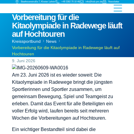
Beethovenstraße 7, Kloster Lehnin
+49 3382 70 10 46
info@ksb-pm.de
Newsletter
Vorbereitung für die
Kitaolympiade in Radewege läuft
auf Hochtouren
Kreissportbund
News
Vorbereitung für die Kitaolympiade in Radewege läuft auf
Hochtouren
9. Juni 2026
Am 23. Juni 2026 ist es wieder soweit: Die
Kitaolympiade in Radewege bringt die jüngsten
Sportlerinnen und Sportler zusammen, um
gemeinsam Bewegung, Spiel und Teamgeist zu
erleben. Damit das Event für alle Beteiligten ein
voller Erfolg wird, laufen bereits seit mehreren
Wochen die Vorbereitungen auf Hochtouren.
Ein wichtiger Bestandteil sind dabei die