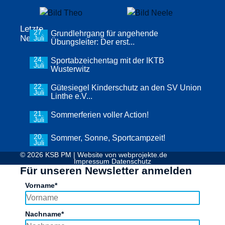
Letzte
27.
Grundlehrgang für angehende
News
Juli
Übungsleiter: Der erst...
24.
Sportabzeichentag mit der IKTB
Juli
Wusterwitz
22.
Gütesiegel Kinderschutz an den SV Union
Juli
Linthe e.V...
21.
Sommerferien voller Action!
Juli
20.
Sommer, Sonne, Sportcampzeit!
Juli
© 2026 KSB PM | Website von
webprojekte.de
Impressum
Datenschutz
Für unseren Newsletter anmelden
Vorname*
Nachname*