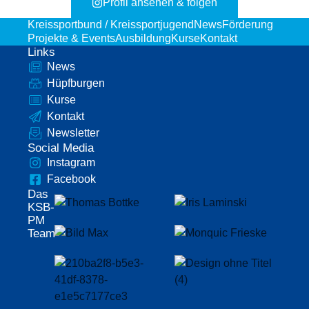
Profil ansehen & folgen
Kreissportbund / Kreissportjugend
News
Förderung
Projekte & Events
Ausbildung
Kurse
Kontakt
Links
News
Hüpfburgen
Kurse
Kontakt
Newsletter
Social Media
Instagram
Facebook
Das
KSB-
PM
Team