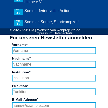
Juli
Linthe e.V...
21.
Sommerferien voller Action!
Juli
20.
Sommer, Sonne, Sportcampzeit!
Juli
© 2026 KSB PM | Website von
webprojekte.de
Impressum
Datenschutz
Für unseren Newsletter anmelden
Vorname*
Nachname*
Institution*
Funktion*
E-Mail-Adresse*