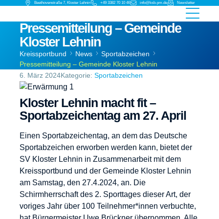
Beethovenstraße 7, Kloster Lehnin
+49 3382 70 10 46
info@ksb-pm.de
Newsletter
Pressemitteilung – Gemeinde
Kloster Lehnin
Kreissportbund
News
Sportabzeichen
Pressemitteilung – Gemeinde Kloster Lehnin
6. März 2024
Kategorie:
Sportabzeichen
Kloster Lehnin macht fit –
Sportabzeichentag am 27. April
Einen Sportabzeichentag, an dem das Deutsche
Sportabzeichen erworben werden kann, bietet der
SV Kloster Lehnin in Zusammenarbeit mit dem
Kreissportbund und der Gemeinde Kloster Lehnin
am Samstag, den 27.4.2024, an. Die
Schirmherrschaft des 2. Sporttages dieser Art, der
voriges Jahr über 100 Teilnehmer*innen verbuchte,
hat Bürgermeister Uwe Brückner übernommen. Alle