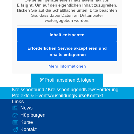
Elfsight
. Um auf den eigentlichen Inhalt zuzugreifen,
klicken Sie auf die Schaltfläche unten. Bitte beachten
Sie, dass dabei Daten an Drittanbieter
weitergegeben werden.
Inhalt entsperren
Erforderlichen Service akzeptieren und
Inhalte entsperren
Mehr Informationen
Profil ansehen & folgen
Kreissportbund / Kreissportjugend
News
Förderung
Projekte & Events
Ausbildung
Kurse
Kontakt
Links
News
Hüpfburgen
Kurse
Kontakt