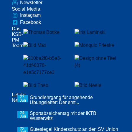
Newsletter
Social Media
Instagram
Facebook
Das
KSB-
PM
Team
Letzte
27.
Grundlehrgang für angehende
News
Juli
Übungsleiter: Der erst...
24.
Sportabzeichentag mit der IKTB
Juli
Wusterwitz
22.
Gütesiegel Kinderschutz an den SV Union