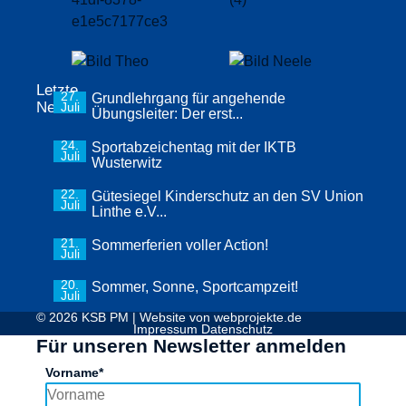
Letzte
27.
Grundlehrgang für angehende
News
Juli
Übungsleiter: Der erst...
24.
Sportabzeichentag mit der IKTB
Juli
Wusterwitz
22.
Gütesiegel Kinderschutz an den SV Union
Juli
Linthe e.V...
21.
Sommerferien voller Action!
Juli
20.
Sommer, Sonne, Sportcampzeit!
Juli
© 2026 KSB PM | Website von
webprojekte.de
Impressum
Datenschutz
Für unseren Newsletter anmelden
Vorname*