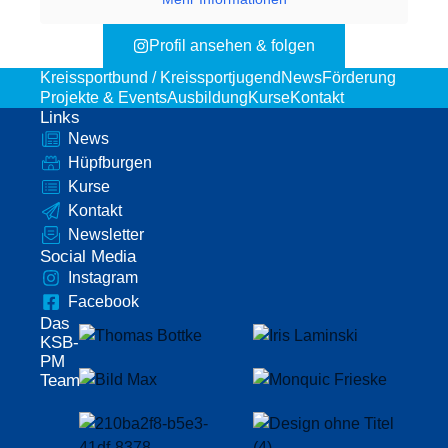
Profil ansehen & folgen
Kreissportbund / Kreissportjugend
News
Förderung
Projekte & Events
Ausbildung
Kurse
Kontakt
Links
News
Hüpfburgen
Kurse
Kontakt
Newsletter
Social Media
Instagram
Facebook
Das
KSB-
PM
Team