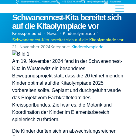
Beethovenstraße 7, Kloster Lehnin
+49 3382 70 10 46
info@ksb-pm.de
Newsletter
Schwanennest-Kita bereitet sich
auf die Kitaolympiade vor
Kreissportbund
News
Kinderolympiade
Schwanennest-Kita bereitet sich auf die Kitaolympiade vor
21. November 2024
Kategorie:
Kinderolympiade
Am 19. November 2024 fand in der Schwanennest-
Kita in Wusterwitz ein besonderes
Bewegungsprojekt statt, dass die 20 teilnehmenden
Kinder optimal auf die Kitaolympiade 2025
vorbereiten sollte. Geplant und durchgeführt wurde
das Projekt vom Fachkräfteteam des
Kreissportbundes. Ziel war es, die Motorik und
Koordination der Kinder im Elementarbereich
spielerisch zu fördern.
Die Kinder durften sich an abwechslungsreichen